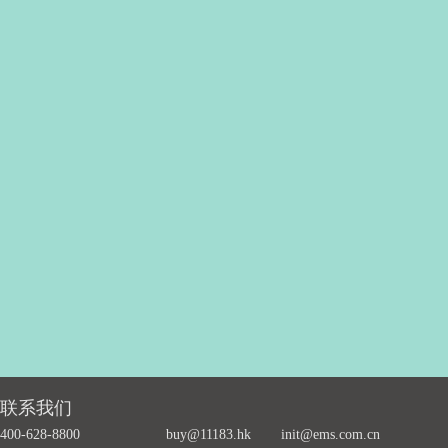
联系我们
400-628-8800
buy@11183.hk
init@ems.com.cn